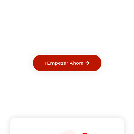
un contador que se encargara de
realizar tus declaraciones de
impuestos, de asesorarte en cualquier
duda que tengas respecto a tu
contabilidad.
crediclick
¡ Empezar Ahora !