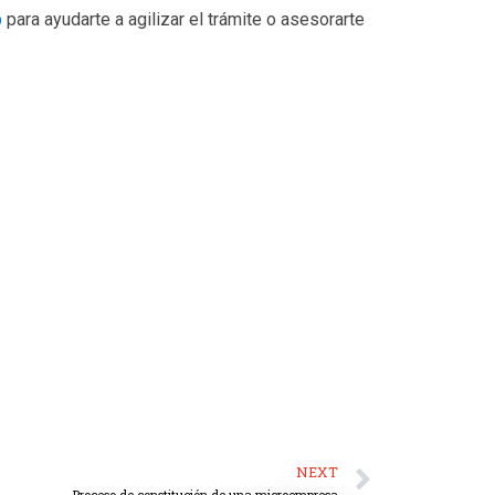
p
para ayudarte a agilizar el trámite o asesorarte
NEXT
Proceso de constitución de una microempresa