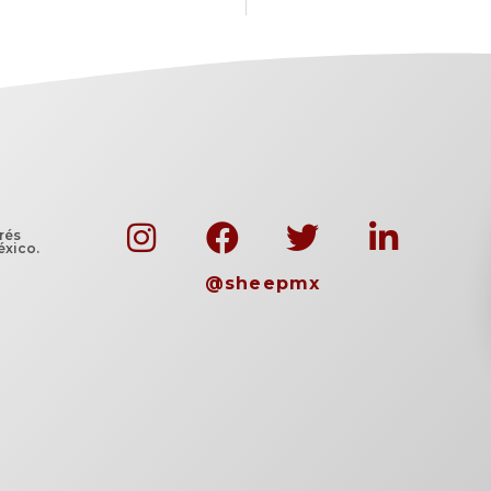
rés
éxico.
@sheepmx